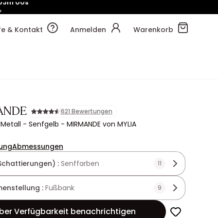
!
03m
08s
lfe & Kontakt
Anmelden
Warenkorb
ANDE
621 Bewertungen
Metall - Senfgelb - MIRMANDE von MYLIA
ung
Abmessungen
Schattierungen) :
Senffarben
11
enstellung :
Fußbank
9
ber Verfügbarkeit benachrichtigen