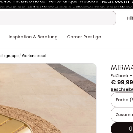
Kauf-unique wird zu Vente-unique - Gleicher Shop, neuer Name
 €450 mit
ENJOY10
auf Vente-unique-Produkte
Noch:
00t
17h
Hi
Inspiration & Beratung
Corner Prestige
sitzgruppe
Gartensessel
MIRM
Fußbank - 
€ 99,99
Beschreib
Farbe (
Zusamm
Ü