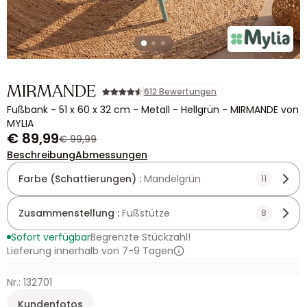
MIRMANDE
612 Bewertungen
Fußbank - 51 x 60 x 32 cm - Metall - Hellgrün - MIRMANDE von
MYLIA
€ 89,99
€ 99,99
Beschreibung
Abmessungen
Farbe (Schattierungen) :
Mandelgrün
11
Zusammenstellung :
Fußstütze
8
Sofort verfügbar
Begrenzte Stückzahl!
Lieferung innerhalb von 7-9 Tagen
Nr.: 132701
Kundenfotos