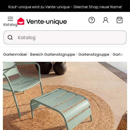
Kauf-unique wird zu Vente-unique - Gleicher Shop, neuer Name!
-10% ab €400 mit
HEAT10
auf Vente-unique-Produkte
Noch:
02t
08h
27m
01s
Katalog
Gartenmöbel
Bereich Gartensitzgruppe
Gartensitzgruppe
Gartenses