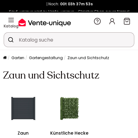
Noch:
00t
03h
37m
52s
Kauf-unique wird zu Vente-unique - Gleicher Shop, neuer Name!
-10% ab €450 mit
ENJOY10
auf Vente-unique-Produkte
Noch:
00t
03h
38m
00s
Katalog
Garten
Gartengestaltung
Zaun und Sichtschutz
Zaun und Sichtschutz
Zaun
Künstliche Hecke