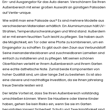
Ein- und Ausgangstor für das Auto dienen. Verschönern Sie Ihren
Außenbereich mit einer großen Auswahl an günstigen Palisaden
auf Vente-unique.
Wie wählt man eine Palisade aus? Es sind mehrere Modelle aus
verschiedenen Materialien erhältlich. Ein Aluminiumzaun hält UV-
Strahlen, Temperaturschwankungen und Wind stand. Außerdem
ist er mit einem feuchten Tuch leicht zu pflegen. Sie haben auch
die Möglichkeit, ein Tor oder eine Pforte zu kombinieren, um ein
Eingangstor zu schaffen. Es gibt auch den Zaun aus Verbundstoff:
Seine ineinandersteckbaren und zuschneidbaren Lamellen sind
einfach zu installieren und zu pflegen. Mit seinen schönen
Oberflächen verleiht er Ihrem Außenbereich und Ihrem Garten
eine echte ästhetische Note. Zumal beide Komponenten von
hoher Qualität sind, um über lange Zeit zu bestehen. Es ist also
eine clevere und nachhaltige Investition, da sie Ihnen jahrelang
treue Dienste leisten wird.
Der letzte Vorteil ist, dass Sie Ihren Außenbereich vollständig
umschließen können. Wenn Sie Haustiere oder kleine Kinder
haben, gehen Sie kein Risiko ein, wenn Sie sie im Garten
herumtollen lassen! Sicherheit, Schutz und Zweckmäßigkeit sind