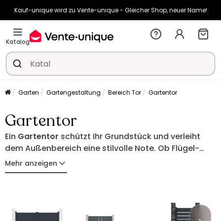
Kauf-unique wird zu Vente-unique - Gleicher Shop, neuer Name!
-10% ab €450 mit
ENJOY10
auf Vente-unique-Produkte
Noch:
00t
10h
09m
06s
Katalog
Garten
Gartengestaltung
Bereich Tor
Gartentor
Gartentor
Ein
Gartentor
schützt Ihr Grundstück und verleiht
dem Außenbereich eine stilvolle Note. Ob Flügel-
oder Schiebetor – es passt sich den Gegebenheiten
Mehr anzeigen
Ihres Grundstücks und Ihren Anforderungen optimal
an. Aus Aluminium, PVC oder Stahl gefertigt,
verbindet das Gartentor Sicherheit, Funktionalität
und modernes Design.