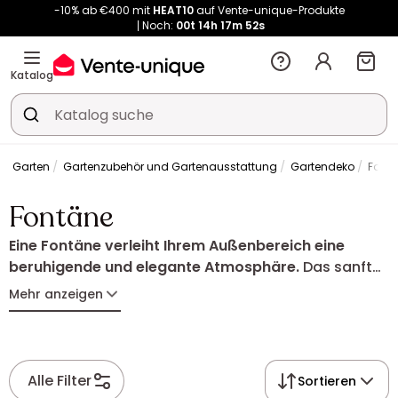
Noch:
00t
14h
17m
51s
Kauf-unique wird zu Vente-unique - Gleicher Shop, neuer Name!
-10% ab €400 mit
HEAT10
auf Vente-unique-Produkte
Noch:
00t
14h
17m
59s
Katalog
Garten
Gartenzubehör und Gartenausstattung
Gartendeko
Font
Fontäne
Eine Fontäne verleiht Ihrem Außenbereich eine
beruhigende und elegante Atmosphäre.
Das sanfte
Plätschern des Wassers schafft einen Ort der
Mehr anzeigen
Entspannung auf Terrasse, Balkon oder im Garten.
Entdecken Sie Fontänen in verschiedenen Designs,
die Ihren Außenbereich stilvoll aufwerten.
Alle Filter
Sortieren