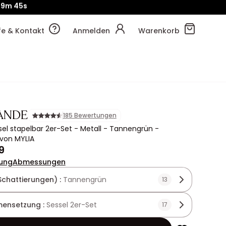
!
31m
40s
lfe & Kontakt
Anmelden
Warenkorb
ANDE
185 Bewertungen
el stapelbar 2er-Set - Metall - Tannengrün -
von MYLIA
9
ung
Abmessungen
Schattierungen) :
Tannengrün
13
ensetzung :
Sessel 2er-Set
17