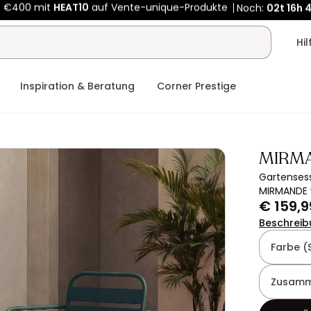
Kauf-unique wird zu Vente-unique - Gleicher Shop, neuer Name
b €400 mit
HEAT10
auf Vente-unique-Produkte
Noch:
02t
18h
Hi
Inspiration & Beratung
Corner Prestige
MIRM
Gartensess
MIRMANDE 
€ 159,9
Beschreib
Farbe (
Zusamm