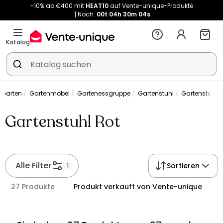
-10% ab €400 mit
HEAT10
auf Vente-unique-Produkte
Noch:
00t
04h
30m
04s
Kauf-unique wird zu Vente-unique - Gleicher Shop, neuer Name!
-10% ab €400 mit
HEAT10
auf Vente-unique-Produkte
Katalog
Noch:
00t
04h
30m
11s
Garten
Gartenmöbel
Gartenessgruppe
Gartenstuhl
Gartenstuhl R
Gartenstuhl Rot
Alle Filter
Sortieren
1
27 Produkte
Produkt verkauft von Vente-unique