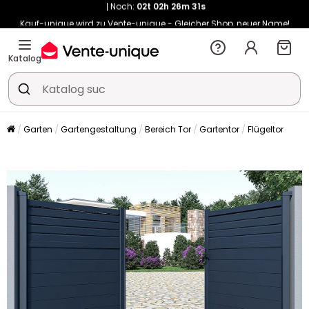
Kauf-unique wird zu Vente-unique - Gleicher Shop, neuer Name!
-10% ab €400 mit
HEAT10
auf Vente-unique-Produkte
Noch:
02t
02h
26m
39s
Katalog
Garten
Gartengestaltung
Bereich Tor
Gartentor
Flügeltor