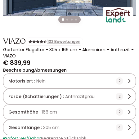
VIAZO
102 Bewertungen
Gartentor Flügeltor - 305 x 166 cm - Aluminium - Anthrazit -
VIAZO
€ 839,99
Beschreibung
Abmessungen
Motorisiert :
Nein
2
Farbe (Schattierungen) :
Anthrazitgrau
2
Gesamthöhe :
166 cm
2
Gesamtlänge :
305 cm
4
Sofort verfügbar
Begrenzte Stückzahl!