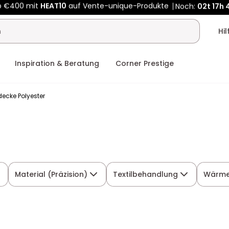
Kauf-unique wird zu Vente-unique - Gleicher Shop, neuer Name
b €400 mit
HEAT10
auf Vente-unique-Produkte
Noch:
02t
17h
Hi
Inspiration & Beratung
Corner Prestige
decke Polyester
Material (Präzision)
Textilbehandlung
Wärme