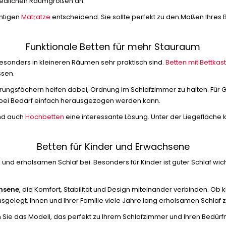
hiedlichen Raumgrößen an.
chtigen
Matratze
entscheidend. Sie sollte perfekt zu den Maßen Ihres 
Funktionale Betten für mehr Stauraum
besonders in kleineren Räumen sehr praktisch sind.
Betten mit Bettkas
ssen.
rungsfächern helfen dabei, Ordnung im Schlafzimmer zu halten. Für
ie bei Bedarf einfach herausgezogen werden kann.
ind auch
Hochbetten
eine interessante Lösung. Unter der Liegefläche k
Betten für Kinder und Erwachsene
nd erholsamen Schlaf bei. Besonders für Kinder ist guter Schlaf wicht
chsene
, die Komfort, Stabilität und Design miteinander verbinden. Ob 
gelegt, Ihnen und Ihrer Familie viele Jahre lang erholsamen Schlaf 
 Sie das Modell, das perfekt zu Ihrem Schlafzimmer und Ihren Bedürfn