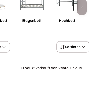
bett
Etagenbett
Hochbett
Auszieh
n
Sortieren
Produkt verkauft von Vente-unique