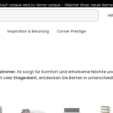
Kauf-unique wird zu Vente-unique - Gleicher Shop, neuer Name
b €450 mit
ENJOY10
auf Vente-unique-Produkte
Noch:
00t
00h
Hi
Inspiration & Beratung
Corner Prestige
fzimmer.
Es sorgt für Komfort und erholsame Nächte und
t
oder
Etagenbett
, entdecken Sie Betten in unterschied