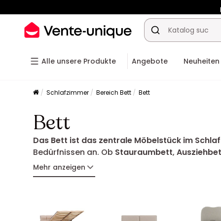
-10% a
Alle unsere Produkte
Angebote
Neuheiten
Schlafzimmer
Bereich Bett
Bett
Bett
Das Bett ist das zentrale Möbelstück im Schla
Bedürfnissen an. Ob
Stauraumbett
,
Ausziehbet
Funktionalität und Design perfekt verbinden.
Mehr anzeigen