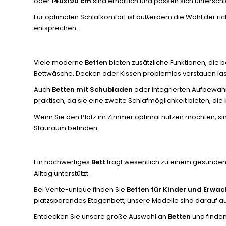
oder
140x190 cm
sind erhältlich und passen sich untersc
Für optimalen Schlafkomfort ist außerdem die Wahl der ri
entsprechen.
Viele moderne
Betten
bieten zusätzliche Funktionen, die 
Bettwäsche, Decken oder Kissen problemlos verstauen la
Auch
Betten mit Schubladen
oder integrierten Aufbewah
praktisch, da sie eine zweite Schlafmöglichkeit bieten, d
Wenn Sie den Platz im Zimmer optimal nutzen möchten, s
Stauraum befinden.
Ein hochwertiges
Bett
trägt wesentlich zu einem gesunden u
Alltag unterstützt.
Bei Vente-unique finden Sie
Betten für Kinder und Erwa
platzsparendes Etagenbett, unsere Modelle sind darauf aus
Entdecken Sie unsere große Auswahl an
Betten
und finden