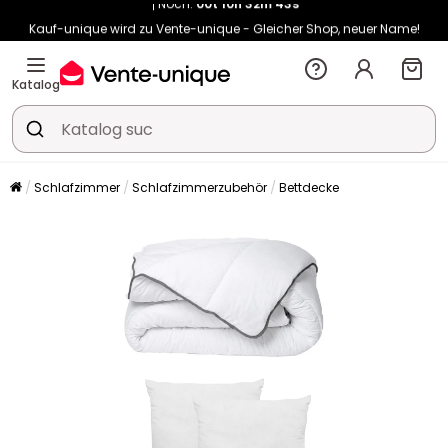
Kauf-unique wird zu Vente-unique - Gleicher Shop, neuer Name!
-10% ab €450 mit
ENJOY10
auf Vente-unique-Produkte
Noch:
00t
10h
32m
51s
Katalog
Schlafzimmer
Schlafzimmerzubehör
Bettdecke