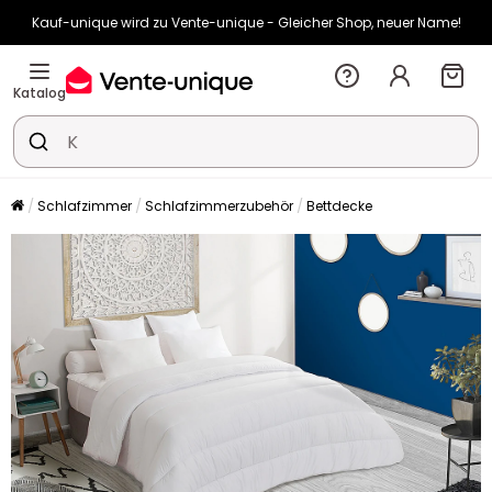
Kauf-unique wird zu Vente-unique - Gleicher Shop, neuer Name!
-11% ab €500 mit
SUN11
auf Vente-unique-Produkte
Noch:
03t
14h
37m
29s
Katalog
Schlafzimmer
Schlafzimmerzubehör
Bettdecke