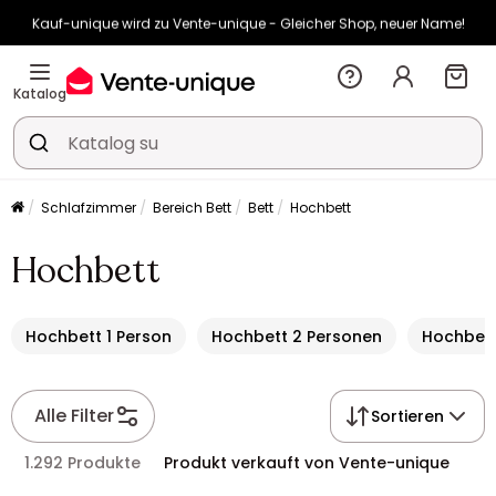
Kauf-unique wird zu Vente-unique - Gleicher Shop, neuer Name!
-10% ab €400 mit
HEAT10
auf Vente-unique-Produkte
Noch:
00t
07h
03m
22s
Katalog
Schlafzimmer
Bereich Bett
Bett
Hochbett
Hochbett
Hochbett 1 Person
Hochbett 2 Personen
Hochbett 
Alle Filter
Sortieren
1.292 Produkte
Produkt verkauft von Vente-unique