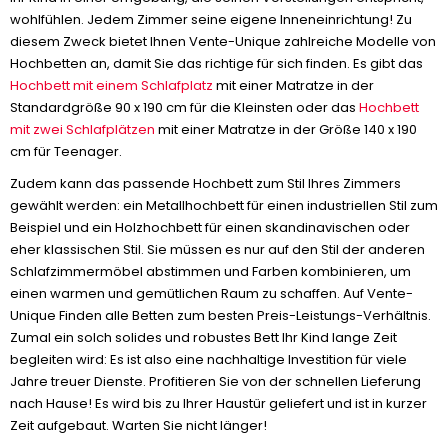
wohlfühlen. Jedem Zimmer seine eigene Inneneinrichtung! Zu
diesem Zweck bietet Ihnen Vente-Unique zahlreiche Modelle von
Hochbetten an, damit Sie das richtige für sich finden. Es gibt das
Hochbett mit einem Schlafplatz
mit einer Matratze in der
Standardgröße 90 x 190 cm für die Kleinsten oder das
Hochbett
mit zwei Schlafplätzen
mit einer Matratze in der Größe 140 x 190
cm für Teenager.
Zudem kann das passende Hochbett zum Stil Ihres Zimmers
gewählt werden: ein Metallhochbett für einen industriellen Stil zum
Beispiel und ein Holzhochbett für einen skandinavischen oder
eher klassischen Stil. Sie müssen es nur auf den Stil der anderen
Schlafzimmermöbel abstimmen und Farben kombinieren, um
einen warmen und gemütlichen Raum zu schaffen. Auf Vente-
Unique Finden alle Betten zum besten Preis-Leistungs-Verhältnis.
Zumal ein solch solides und robustes Bett Ihr Kind lange Zeit
begleiten wird: Es ist also eine nachhaltige Investition für viele
Jahre treuer Dienste. Profitieren Sie von der schnellen Lieferung
nach Hause! Es wird bis zu Ihrer Haustür geliefert und ist in kurzer
Zeit aufgebaut. Warten Sie nicht länger!