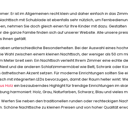
immer: Er ist im Allgemeinen recht klein und daher einfach in das Zim
chttisch mit Schublade ist ebenfalls sehr nützlich, um Fernbedienun
ben, nehmen Sie doch gleich einen für Ihre Kinder mit dazu. Gestalten
r die ganze Familie finden sich auf unserer Website. Alle unsere prei
Ihnen gefällt.
haben unterschiedliche Besonderheiten. Bei der Auswahl eines hochw
 die Wahl zwischen einem kleinen Nachttisch, der weniger als 50 cm mis
 Meter breit sein. Ein Nachttisch verleiht Ihrem Zimmer eine echte d
es Nest und die anderen Schlafzimmermöbel wie Bett, Schrank oder Komm
inen ästhetischen Akzent setzen. Für moderne Einrichtungen sollten Si
 mit integrierten LEDs bevorzugen, damit der Raum heller wirkt. Wenn 
us Holz
ein bezauberndes Highlight für trendige Einrichtungen im skan
bung harmoniert: Holz, Grau, Naturfarben, Schwarz, Blau und vieles 
in? Werfen Sie neben den traditionellen runden oder rechteckigen Nach
lien. Schöne Nachttische zu kleinen Preisen und von hoher Qualität erw