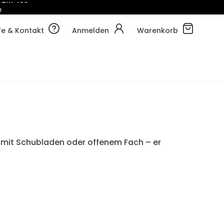
!
51m
55s
lfe & Kontakt
Anmelden
Warenkorb
 mit Schubladen oder offenem Fach – er