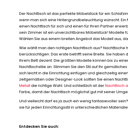
Der Nachttisch ist das perfekte Möbelstück für ein Schlafz
wenn man sich eine Hintergrundbeleuchtung wünscht. Ein Na
einen Nachttisch für sich und einen für Ihren Partner erwer
sein Zimmer ist ein unverzichtbares Möbelstück! Modelle fü
Wählen Sie aus einem breiten Angebot das Modell aus, das 
Wie wählt man den richtigen Nachttisch aus? Nachttische 
berücksichtigen. Das erste betrifft seine Breite. Sie haben
Ihrem Bett dezent. Die größten Modelle können bis zu einem
Nachttischstile an. Stimmen Sie den Stil auf Ihr gemütlich
sich leicht in die Einrichtung einfügen und gleichzeitig e
zeitgemäßen oder Designer-Look sollten Sie einen Nachttisch
Metall
die richtige Wahl. Und schließlich ist der
Nachttisch a
Farbe, damit der Nachttisch möglichst gut mit seiner Umge
Und vielleicht darf es ja auch ein wenig fantasievoller se
sie für jeden Einrichtungsstil in unterschiedlichen Materia
Entdecken Sie auch: