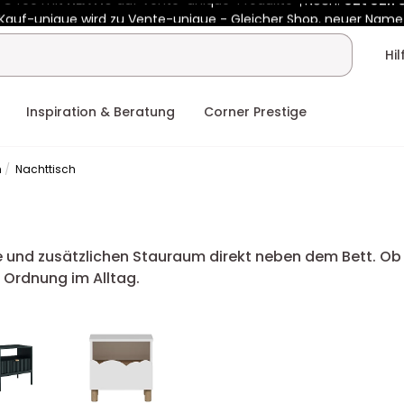
Kauf-unique wird zu Vente-unique - Gleicher Shop, neuer Name
b €400 mit
HEAT10
auf Vente-unique-Produkte
Noch:
02t
03h
Hi
Inspiration & Beratung
Corner Prestige
h
Nachttisch
e und zusätzlichen Stauraum direkt neben dem Bett. Ob
 Ordnung im Alltag.