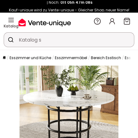
Kauf-unique wird zu Vente-unique - Gleicher Shop, neuer Name!
-10% ab €400 mit
HEAT10
auf Vente-unique-Produkte
Noch:
01t
05h
47m
16s
Katalog
Esszimmer und Küche
Esszimmermöbel
Bereich Esstisch
Esstis