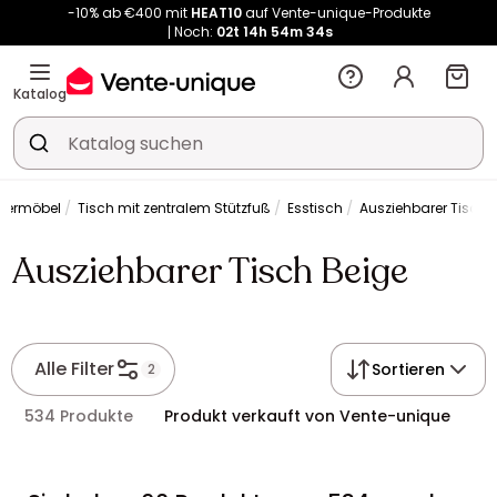
-10% ab €400 mit
HEAT10
auf Vente-unique-Produkte
Noch:
02t
14h
54m
34s
Kauf-unique wird zu Vente-unique - Gleicher Shop, neuer Name!
-10% ab €400 mit
HEAT10
auf Vente-unique-Produkte
Noch:
02t
14h
54m
41s
Katalog
mermöbel
Tisch mit zentralem Stützfuß
Esstisch
Ausziehbarer Tisch 
Ausziehbarer Tisch Beige
Alle Filter
Sortieren
2
534 Produkte
Produkt verkauft von Vente-unique