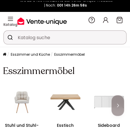
Kauf-unique wird zu Vente-unique - Gleicher Shop, neuer Name!
-10% ab €400 mit
HEAT10
auf Vente-unique-Produkte
Noch:
00t
14h
27m
04s
Katalog
Esszimmer und Küche
Esszimmermöbel
Esszimmermöbel
Stuhl und Stuhl-
Esstisch
Sideboard