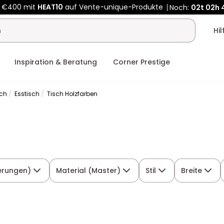
Kauf-unique wird zu Vente-unique - Gleicher Shop, neuer Name
b €400 mit
HEAT10
auf Vente-unique-Produkte
Noch:
02t
03h
Hi
Inspiration & Beratung
Corner Prestige
sch
Esstisch
Tisch Holzfarben
erungen)
Material (Master)
Stil
Breite