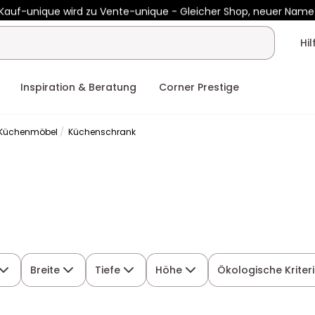
Kauf-unique wird zu Vente-unique - Gleicher Shop, neuer Name
b €400 mit
HEAT10
auf Vente-unique-Produkte
Noch:
01t
00h
Hi
Inspiration & Beratung
Corner Prestige
Küchenmöbel
Küchenschrank
Breite
Tiefe
Höhe
Ökologische Kriter