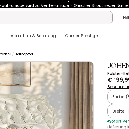
Kauf-unique wird zu Vente-unique - Gleicher Shop, neuer Name
b €400 mit
HEAT10
auf Vente-unique-Produkte
Noch:
02t
02h
Hi
Inspiration & Beratung
Corner Prestige
opfteil
Bettkopfteil
JOHE
Polster-Be
€ 199,9
Beschreib
Farbe (
Breite :
Sofort ve
Lieferung 