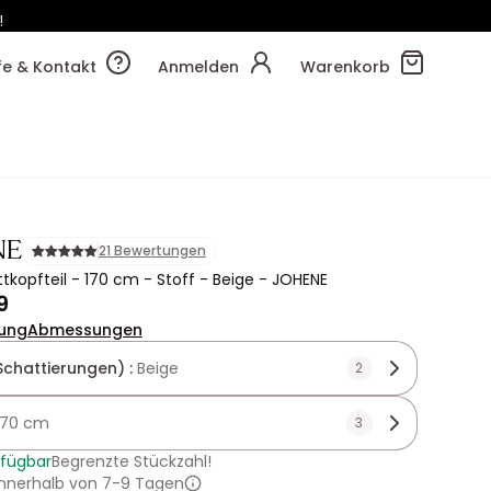
!
40m
59s
lfe & Kontakt
Anmelden
Warenkorb
NE
21 Bewertungen
ttkopfteil - 170 cm - Stoff - Beige - JOHENE
9
ung
Abmessungen
Schattierungen) :
Beige
2
170 cm
3
rfügbar
Begrenzte Stückzahl!
innerhalb von 7-9 Tagen