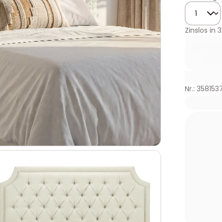
Menge
Zinslos in
3
Nr.: 358153