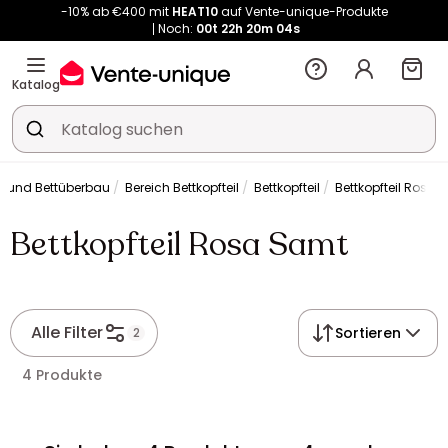
-10% ab €400 mit
HEAT10
auf Vente-unique-Produkte
Noch:
00t
22h
20m
04s
Kauf-unique wird zu Vente-unique - Gleicher Shop, neuer Name!
-10% ab €400 mit
HEAT10
auf Vente-unique-Produkte
Katalog
Noch:
00t
22h
20m
10s
il und Bettüberbau
Bereich Bettkopfteil
Bettkopfteil
Bettkopfteil Rosa 
Bettkopfteil Rosa Samt
Alle Filter
Sortieren
2
4 Produkte