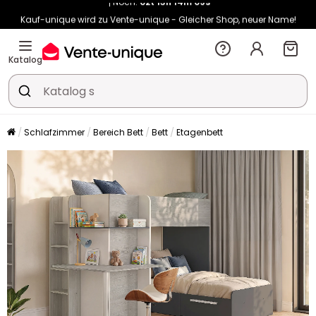
Kauf-unique wird zu Vente-unique - Gleicher Shop, neuer Name!
-10% ab €400 mit
HEAT10
auf Vente-unique-Produkte
Noch:
02t
13h
14m
17s
Katalog
Schlafzimmer
Bereich Bett
Bett
Etagenbett