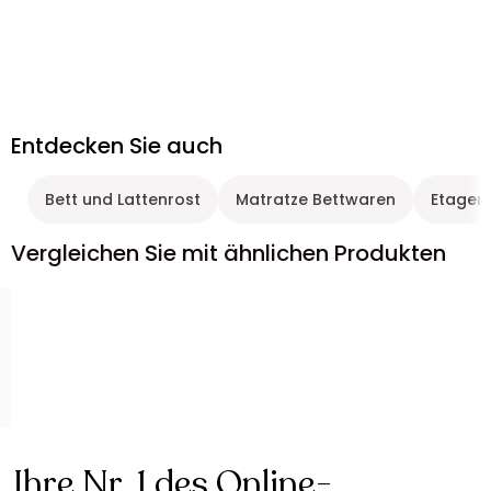
Entdecken Sie auch
Bett und Lattenrost
Matratze Bettwaren
Etagen
Vergleichen Sie mit ähnlichen Produkten
Ihre Nr. 1 des Online-