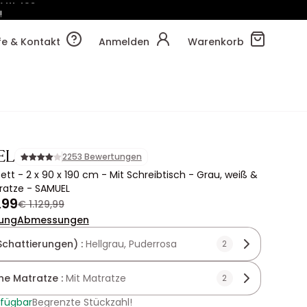
!
7m
53s
lfe & Kontakt
Anmelden
Warenkorb
EL
2253 Bewertungen
tt - 2 x 90 x 190 cm - Mit Schreibtisch - Grau, weiß &
ratze - SAMUEL
,99
€ 1.129,99
ung
Abmessungen
Schattierungen) :
Hellgrau, Puderrosa
2
hne Matratze :
Mit Matratze
2
rfügbar
Begrenzte Stückzahl!