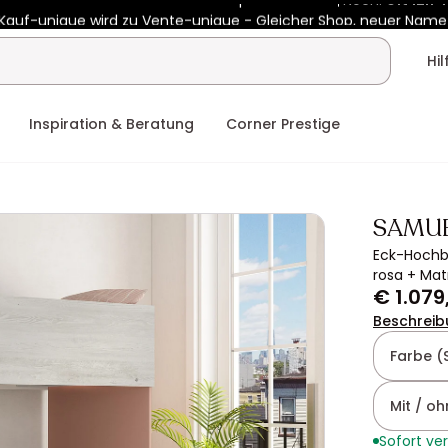
Kauf-unique wird zu Vente-unique - Gleicher Shop, neuer Name
b €400 mit
HEAT10
auf Vente-unique-Produkte
Noch:
01t
12h
4
Hi
Inspiration & Beratung
Corner Prestige
SAMU
Eck-Hochbe
rosa + Mat
€ 1.079
Beschreib
Farbe (
Mit / o
Sofort ve