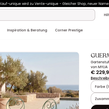
Kauf-unique wird zu Vente-unique - Gleicher Shop, neuer Name
b €400 mit
HEAT10
auf Vente-unique-Produkte
Noch:
02t
11h
3
Hi
Inspiration & Beratung
Corner Prestige
GUER
Gartenstuh
von MYLIA
€ 229,
Beschreib
Farbe (
Zusamm