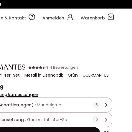
!
8m
03s
lfe & Kontakt
Anmelden
Warenkorb
MANTES
814 Bewertungen
l 4er-Set - Metall in Eisenoptik - Grün - GUERMANTES
99
ung
Abmessungen
Schattierungen) :
Mandelgrün
5
ensetzung :
Gartenstuhl 4er-Set
10