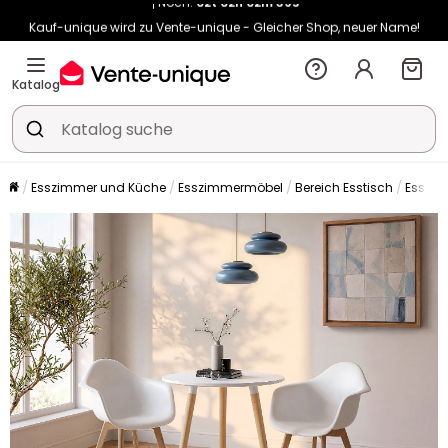
Kauf-unique wird zu Vente-unique - Gleicher Shop, neuer Name!
-10% ab €400 mit
HEAT10
auf Vente-unique-Produkte
Noch:
02t
02h
02m
47s
Katalog
Esszimmer und Küche
Esszimmermöbel
Bereich Esstisch
Esstis