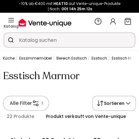
-10% ab €400 mit
HEAT10
auf Vente-unique-Produkte
Noch:
00t
14h
25m
12s
Kauf-unique wird zu Vente-unique - Gleicher Shop, neuer Name!
-10% ab €400 mit
HEAT10
auf Vente-unique-Produkte
Katalog
Noch:
00t
14h
25m
18s
d Küche
Esszimmermöbel
Bereich Esstisch
Esstisch
Esstisch Marm
Esstisch Marmor
Alle Filter
Sortieren
1
22 Produkte
Produkt verkauft von Vente-unique