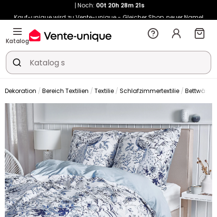
Kauf-unique wird zu Vente-unique - Gleicher Shop, neuer Name!
-10% ab €400 mit
HEAT10
auf Vente-unique-Produkte
Noch:
00t
20h
31m
47s
Katalog
Dekoration
Bereich Textilien
Textilie
Schlafzimmertextilie
Bettwäsch