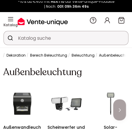
Noch:
00t
09h
36m
48s
Kauf-unique wird zu Vente-unique - Gleicher Shop, neuer Name!
-10% ab €400 mit
HEAT10
auf Vente-unique-Produkte
Noch:
00t
09h
36m
56s
Katalog
Dekoration
Bereich Beleuchtung
Beleuchtung
Außenbeleuchtun
Außenbeleuchtung
Außenwandleuch
Scheinwerfer und
Solar-