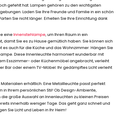
noch gefehlt hat. Lampen gehören zu den wichtigsten
gebungen. Laden Sie Ihre Freunde und Familie in ein schön
ten Sie nicht länger. Erhellen Sie Ihre Einrichtung dank
ie eine
Innenstehlampe
, um Ihren Raum in ein
t, damit Sie es zu Hause gemütlich haben. Sie können sich
bt es auch für die Küche und das Wohnzimmer. Hängen Sie
andlampe. Diese Innenleuchte harmoniert wunderbar mit
, einem Esszimmer- oder Küchenmöbel angebracht, verleiht
r Bar oder einem TV-Möbel. Ihr gedämpftes Licht verleiht
terialien erhältlich. Eine Metallleuchte passt perfekt
m in Ihrem persönlichen Stil! Ob Design-Ambiente,
h die große Auswahl an Innenleuchten zu kleinen Preisen
bereits innerhalb weniger Tage. Das geht ganz schnell und
n Sie Licht und Leben in Ihr Heim!