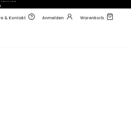
!
19m
03s
lfe & Kontakt
Anmelden
Warenkorb