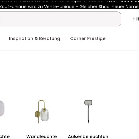
Kauf-unique wird zu Vente-unique - Gleicher Shop, neuer Name
 €450 mit
ENJOY10
auf Vente-unique-Produkte
Noch:
00t
04h
Hi
Inspiration & Beratung
Corner Prestige
chte
Wandleuchte
Außenbeleuchtun