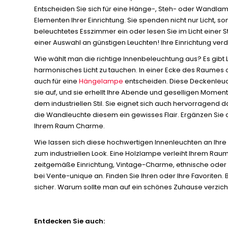
Entscheiden Sie sich für eine Hänge-, Steh- oder Wandlam
Elementen Ihrer Einrichtung. Sie spenden nicht nur Licht
beleuchtetes Esszimmer ein oder lesen Sie im Licht einer S
einer Auswahl an günstigen Leuchten! Ihre Einrichtung verd
Wie wählt man die richtige Innenbeleuchtung aus? Es gibt 
harmonisches Licht zu tauchen. In einer Ecke des Raumes 
auch für eine
Hängelampe
entscheiden. Diese Deckenleuc
sie auf, und sie erhellt Ihre Abende und geselligen Momen
dem industriellen Stil. Sie eignet sich auch hervorragend
die Wandleuchte diesem ein gewisses Flair. Ergänzen Sie
Ihrem Raum Charme.
Wie lassen sich diese hochwertigen Innenleuchten an Ihre 
zum industriellen Look. Eine Holzlampe verleiht Ihrem Rau
zeitgemäße Einrichtung, Vintage-Charme, ethnische oder kl
bei Vente-unique an. Finden Sie Ihren oder Ihre Favoriten.
sicher. Warum sollte man auf ein schönes Zuhause verzich
Entdecken Sie auch: