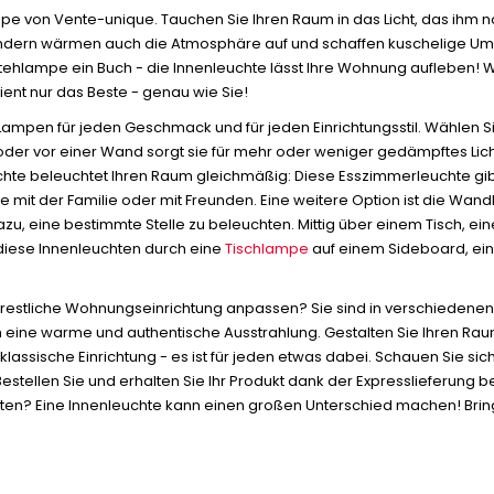
pe von Vente-unique. Tauchen Sie Ihren Raum in das Licht, das ihm 
, sondern wärmen auch die Atmosphäre auf und schaffen kuschelige Um
tehlampe ein Buch - die Innenleuchte lässt Ihre Wohnung aufleben! War
ient nur das Beste - genau wie Sie!
Lampen für jeden Geschmack und für jeden Einrichtungsstil. Wählen S
oder vor einer Wand sorgt sie für mehr oder weniger gedämpftes Lich
hte beleuchtet Ihren Raum gleichmäßig: Diese Esszimmerleuchte gi
te mit der Familie oder mit Freunden. Eine weitere Option ist die W
 dazu, eine bestimmte Stelle zu beleuchten. Mittig über einem Tisch
 diese Innenleuchten durch eine
Tischlampe
auf einem Sideboard, eine
restliche Wohnungseinrichtung anpassen? Sie sind in verschiedenen Ma
m eine warme und authentische Ausstrahlung. Gestalten Sie Ihren Rau
assische Einrichtung - es ist für jeden etwas dabei. Schauen Sie sic
 Bestellen Sie und erhalten Sie Ihr Produkt dank der Expresslieferung 
ten? Eine Innenleuchte kann einen großen Unterschied machen! Bringe