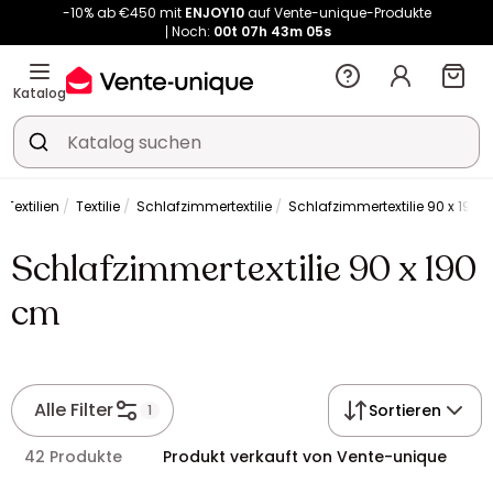
-10% ab €450 mit
ENJOY10
auf Vente-unique-Produkte
Noch:
00t
07h
43m
05s
Kauf-unique wird zu Vente-unique - Gleicher Shop, neuer Name!
-10% ab €450 mit
ENJOY10
auf Vente-unique-Produkte
Noch:
00t
07h
43m
12s
Katalog
 Textilien
Textilie
Schlafzimmertextilie
Schlafzimmertextilie 90 x 190 
Schlafzimmertextilie 90 x 190
cm
Alle Filter
Sortieren
1
42 Produkte
Produkt verkauft von Vente-unique