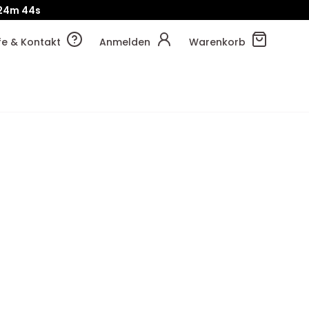
!
24m
51s
lfe & Kontakt
Anmelden
Warenkorb