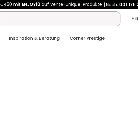
Kauf-unique wird zu Vente-unique - Gleicher Shop, neuer Name
b €450 mit
ENJOY10
auf Vente-unique-Produkte
Noch:
00t
17h
Hi
Inspiration & Beratung
Corner Prestige