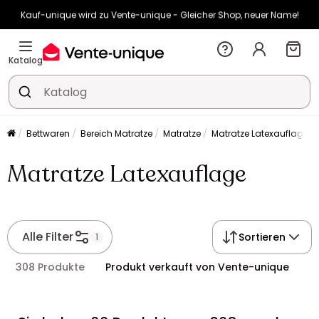
Kauf-unique wird zu Vente-unique - Gleicher Shop, neuer Name!
-10% ab €400 mit
HEAT10
auf Vente-unique-Produkte
Noch:
02t
05h
35m
28s
Katalog
Bettwaren
Bereich Matratze
Matratze
Matratze Latexauflage
Matratze Latexauflage
Alle Filter
Sortieren
1
308 Produkte
Produkt verkauft von Vente-unique