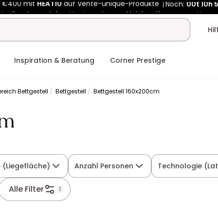
Kauf-unique wird zu Vente-unique - Gleicher Shop, neuer Name
b €400 mit
HEAT10
auf Vente-unique-Produkte
Noch:
00t
12h
Hi
Inspiration & Beratung
Corner Prestige
reich Bettgestell
Bettgestell
Bettgestell 160x200cm
cm
 (Liegefläche)
Anzahl Personen
Technologie (Lat
Alle Filter
1