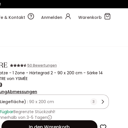
!
59m
36s
lfe & Kontakt
Anmelden
Warenkorb
RE
50 Bewertungen
tze - 1 Zone - Härtegrad 2 - 90 x 200 cm - Särke 14
TRE von YSMÉE
9
ung
Abmessungen
Liegefläche) :
90 x 200 cm
3
rfügbar
Begrenzte Stückzahl!
innerhalb von 3-5 Tagen
In den Warenkorb