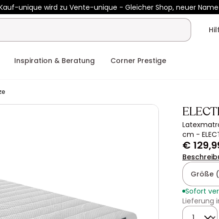
Kauf-unique wird zu Vente-unique - Gleicher Shop, neuer Name
b €400 mit
HEAT10
auf Vente-unique-Produkte
Noch:
02t
03h
Hi
Inspiration & Beratung
Corner Prestige
ze
ELECT
Latexmatra
cm - ELEC
€ 129,9
Beschreib
Größe (
Sofort ve
Lieferung 
Menge