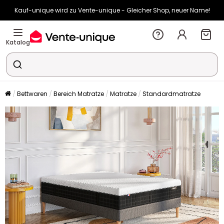
Kauf-unique wird zu Vente-unique - Gleicher Shop, neuer Name!
-10% ab €450 mit
ENJOY10
auf Vente-unique-Produkte
Noch:
00t
07h
36m
15s
Katalog
Bettwaren
Bereich Matratze
Matratze
Standardmatratze