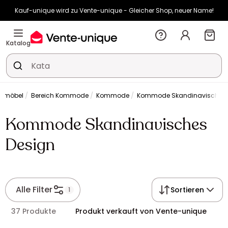
Kauf-unique wird zu Vente-unique - Gleicher Shop, neuer Name!
-10% ab €400 mit
HEAT10
auf Vente-unique-Produkte
Noch:
01t
10h
54m
03s
Katalog
ermöbel
Bereich Kommode
Kommode
Kommode Skandinavisches 
Kommode Skandinavisches
Design
Alle Filter
Sortieren
1
37 Produkte
Produkt verkauft von Vente-unique