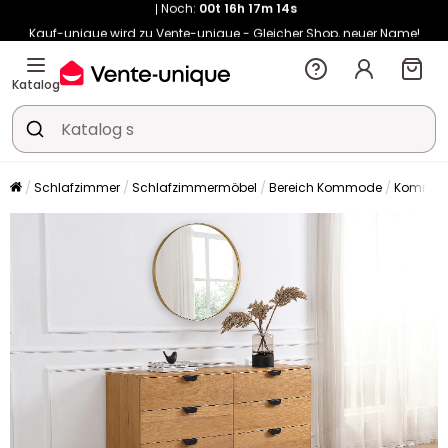
Kauf-unique wird zu Vente-unique - Gleicher Shop, neuer Name!
-10% ab €450 mit
ENJOY10
auf Vente-unique-Produkte
Noch:
00t
16h
17m
22s
Katalog
Schlafzimmer
Schlafzimmermöbel
Bereich Kommode
Kommo