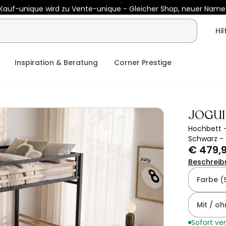
Kauf-unique wird zu Vente-unique - Gleicher Shop, neuer Name
 €450 mit
ENJOY10
auf Vente-unique-Produkte
Noch:
00t
10h
Hi
Inspiration & Beratung
Corner Prestige
JOGUI
Hochbett -
Schwarz -
€ 479,
Beschreib
Farbe (
Mit / o
Sofort ve