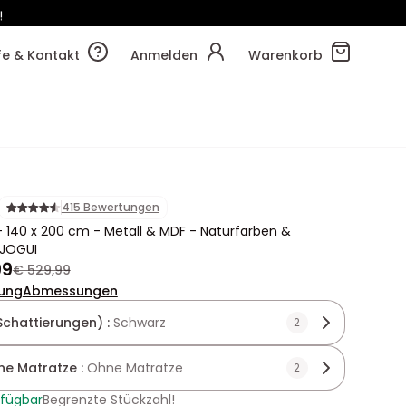
!
09m
52s
lfe & Kontakt
Anmelden
Warenkorb
415 Bewertungen
 140 x 200 cm - Metall & MDF - Naturfarben &
 JOGUI
99
€ 529,99
ung
Abmessungen
Schattierungen) :
Schwarz
2
hne Matratze :
Ohne Matratze
2
rfügbar
Begrenzte Stückzahl!