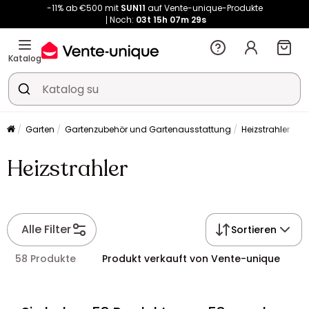
Noch:
03t
15h
07m
29s
Kauf-unique wird zu Vente-unique - Gleicher Shop, neuer Name!
-11% ab €500 mit
SUN11
auf Vente-unique-Produkte
Noch:
03t
15h
07m
37s
Katalog
Garten
Gartenzubehör und Gartenausstattung
Heizstrahler
Heizstrahler
Alle Filter
Sortieren
58 Produkte
Produkt verkauft von Vente-unique