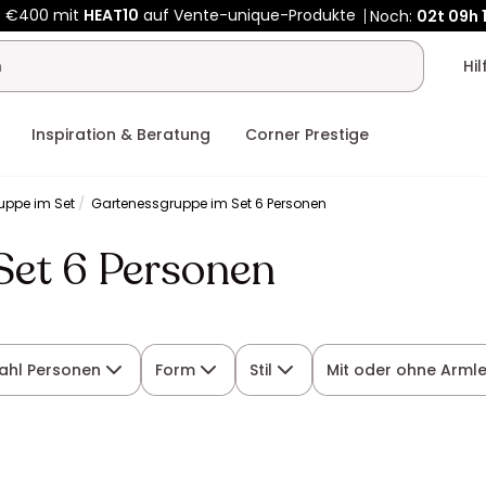
Kauf-unique wird zu Vente-unique - Gleicher Shop, neuer Name
b €400 mit
HEAT10
auf Vente-unique-Produkte
Noch:
02t
09h
Hi
Inspiration & Beratung
Corner Prestige
uppe im Set
Gartenessgruppe im Set 6 Personen
Set 6 Personen
ahl Personen
Form
Stil
Mit oder ohne Arml