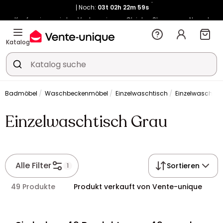
Noch:
03t
02h
22m
58s
Kauf-unique wird zu Vente-unique - Gleicher Shop, neuer Name!
-11% ab €500 mit
SUN11
auf Vente-unique-Produkte
Noch:
03t
02h
23m
06s
Katalog
Badmöbel
Waschbeckenmöbel
Einzelwaschtisch
Einzelwaschtis
Einzelwaschtisch Grau
Alle Filter
Sortieren
1
49 Produkte
Produkt verkauft von Vente-unique