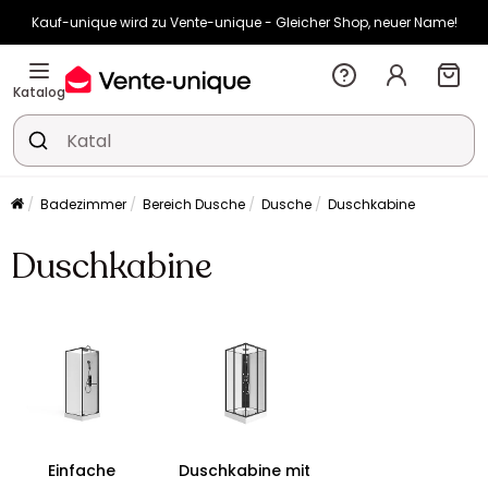
Kauf-unique wird zu Vente-unique - Gleicher Shop, neuer Name!
-10% ab €400 mit
HEAT10
auf Vente-unique-Produkte
Noch:
02t
11h
07m
54s
Katalog
Badezimmer
Bereich Dusche
Dusche
Duschkabine
Duschkabine
Einfache
Duschkabine mit