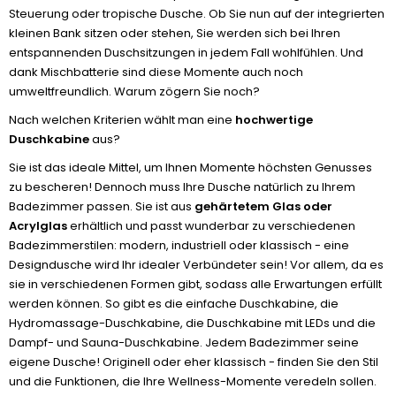
Steuerung oder tropische Dusche. Ob Sie nun auf der integrierten
kleinen Bank sitzen oder stehen, Sie werden sich bei Ihren
entspannenden Duschsitzungen in jedem Fall wohlfühlen. Und
dank Mischbatterie sind diese Momente auch noch
umweltfreundlich. Warum zögern Sie noch?
Nach welchen Kriterien wählt man eine
hochwertige
Duschkabine
aus?
Sie ist das ideale Mittel, um Ihnen Momente höchsten Genusses
zu bescheren! Dennoch muss Ihre Dusche natürlich zu Ihrem
Badezimmer passen. Sie ist aus
gehärtetem Glas oder
Acrylglas
erhältlich und passt wunderbar zu verschiedenen
Badezimmerstilen: modern, industriell oder klassisch - eine
Designdusche wird Ihr idealer Verbündeter sein! Vor allem, da es
sie in verschiedenen Formen gibt, sodass alle Erwartungen erfüllt
werden können. So gibt es die einfache Duschkabine, die
Hydromassage-Duschkabine, die Duschkabine mit LEDs und die
Dampf- und Sauna-Duschkabine. Jedem Badezimmer seine
eigene Dusche! Originell oder eher klassisch - finden Sie den Stil
und die Funktionen, die Ihre Wellness-Momente veredeln sollen.