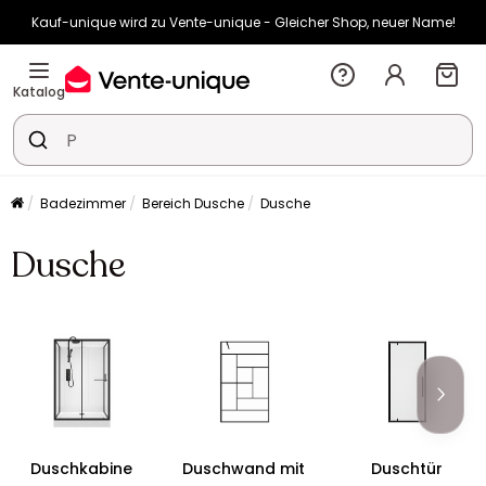
Kauf-unique wird zu Vente-unique - Gleicher Shop, neuer Name!
-10% ab €400 mit
HEAT10
auf Vente-unique-Produkte
Noch:
02t
03h
21m
55s
Katalog
Badezimmer
Bereich Dusche
Dusche
Dusche
Duschkabine
Duschwand mit
Duschtür