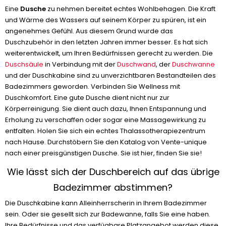
Eine
Dusche
zu nehmen bereitet echtes Wohlbehagen. Die Kraft
und Wärme des Wassers auf seinem Körper zu spüren, ist ein
angenehmes Gefühl. Aus diesem Grund wurde das
Duschzubehör in den letzten Jahren immer besser. Es hat sich
weiterentwickelt, um Ihren Bedürfnissen gerecht zu werden. Die
Duschsäule
in Verbindung mit der
Duschwand
, der
Duschwanne
und der Duschkabine sind zu unverzichtbaren Bestandteilen des
Badezimmers geworden. Verbinden Sie Wellness mit
Duschkomfort. Eine gute Dusche dient nicht nur zur
Körperreinigung. Sie dient auch dazu, Ihnen Entspannung und
Erholung zu verschaffen oder sogar eine Massagewirkung zu
entfalten. Holen Sie sich ein echtes Thalassotherapiezentrum
nach Hause. Durchstöbern Sie den Katalog von Vente-unique
nach einer preisgünstigen Dusche. Sie ist hier, finden Sie sie!
Wie lässt sich der Duschbereich auf das übrige
Badezimmer abstimmen?
Die Duschkabine kann Alleinherrscherin in Ihrem Badezimmer
sein. Oder sie gesellt sich zur Badewanne, falls Sie eine haben.
Ihre Bedürfnisse und das verfügbare Platzangebot werden diese