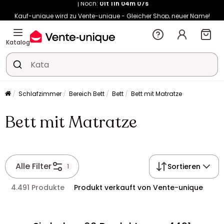
Kauf-unique wird zu Vente-unique - Gleicher Shop, neuer Name!
-10% ab €400 mit
HEAT10
auf Vente-unique-Produkte
Noch:
01t
11h
04m
15s
Katalog
Schlafzimmer
Bereich Bett
Bett
Bett mit Matratze
Bett mit Matratze
Alle Filter
Sortieren
1
4.491 Produkte
Produkt verkauft von Vente-unique