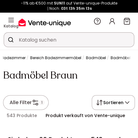
Noch:
03t
13h
35m
12s
Kauf-unique wird zu Vente-unique - Gleicher Shop, neuer Name!
-11% ab €500 mit
SUN11
auf Vente-unique-Produkte
Noch:
03t
13h
35m
20s
Katalog
Badezimmer
Bereich Badezimmermöbel
Badmöbel
Badmöbel Br
Badmöbel Braun
Alle Filter
Sortieren
1
543 Produkte
Produkt verkauft von Vente-unique