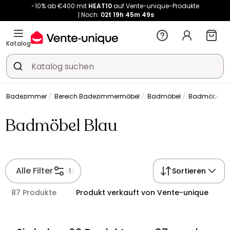
-10% ab €400 mit
HEAT10
auf Vente-unique-Produkte
Noch:
02t
19h
45m
49s
Kauf-unique wird zu Vente-unique - Gleicher Shop, neuer Name!
-10% ab €400 mit
HEAT10
auf Vente-unique-Produkte
Katalog
Noch:
02t
19h
46m
58s
Badezimmer
Bereich Badezimmermöbel
Badmöbel
Badmöbel B
Badmöbel Blau
Alle Filter
Sortieren
1
87 Produkte
Produkt verkauft von Vente-unique