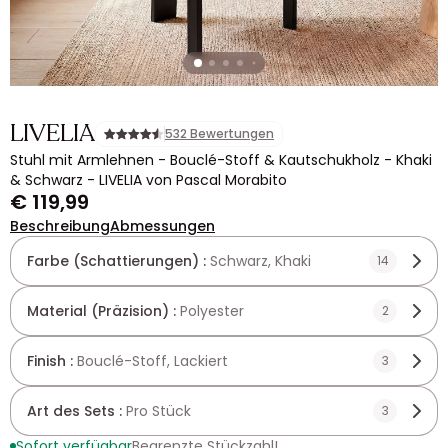
LIVELIA
532 Bewertungen
Stuhl mit Armlehnen - Bouclé-Stoff & Kautschukholz - Khaki
& Schwarz - LIVELIA von Pascal Morabito
€ 119,99
Beschreibung
Abmessungen
Farbe (Schattierungen) :
Schwarz, Khaki
14
Material (Präzision) :
Polyester
2
Finish :
Bouclé-Stoff, Lackiert
3
Art des Sets :
Pro Stück
3
Sofort verfügbar
Begrenzte Stückzahl!