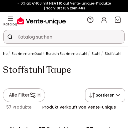
-10% ab €400 mit
HEAT10
auf Vente-unique-Produkte
Noch:
01t
18h
26m
46s
Kauf-unique wird zu Vente-unique - Gleicher Shop, neuer Name!
-10% ab €400 mit
HEAT10
auf Vente-unique-Produkte
Katalog
Noch:
01t
18h
26m
52s
üche
Esszimmermöbel
Bereich Esszimmerstuhl
Stuhl
Stoffstuhl Ta
Stoffstuhl Taupe
Alle Filter
Sortieren
2
57 Produkte
Produkt verkauft von Vente-unique