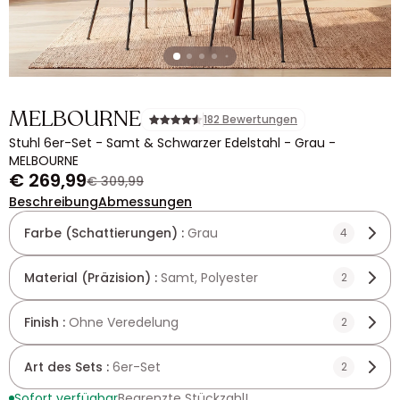
MELBOURNE
182 Bewertungen
Stuhl 6er-Set - Samt & Schwarzer Edelstahl - Grau -
MELBOURNE
€ 269,99
€ 309,99
Beschreibung
Abmessungen
Farbe (Schattierungen) :
Grau
4
Material (Präzision) :
Samt, Polyester
2
Finish :
Ohne Veredelung
2
Art des Sets :
6er-Set
2
Sofort verfügbar
Begrenzte Stückzahl!