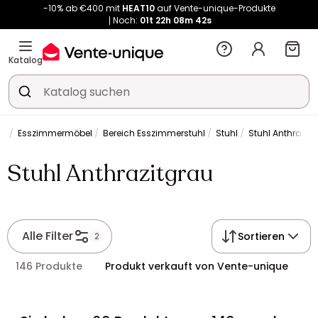
-10% ab €400 mit
HEAT10
auf Vente-unique-Produkte
Noch:
01t
22h
08m
42s
Kauf-unique wird zu Vente-unique - Gleicher Shop, neuer Name!
-10% ab €400 mit
HEAT10
auf Vente-unique-Produkte
Katalog
Noch:
01t
22h
08m
48s
he
Esszimmermöbel
Bereich Esszimmerstuhl
Stuhl
Stuhl Anthrazit
Stuhl Anthrazitgrau
Alle Filter
Sortieren
2
146 Produkte
Produkt verkauft von Vente-unique